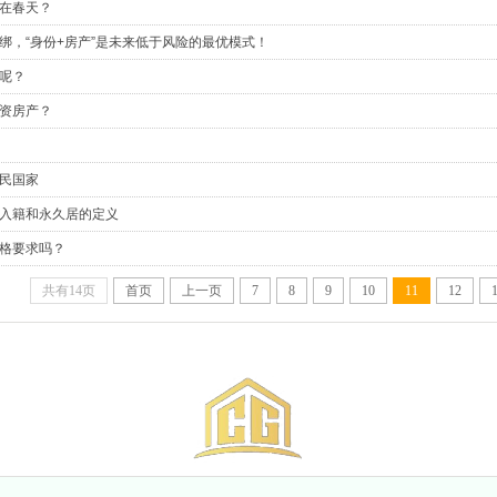
在春天？
绑，“身份+房产”是未来低于风险的最优模式！
呢？
资房产？
民国家
入籍和永久居的定义
格要求吗？
共有14页
首页
上一页
7
8
9
10
11
12