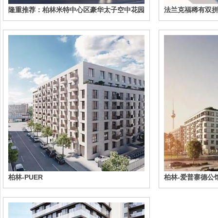
隆重推荐：柏林米特中心区豪华太子空中花园
法兰克福稀有双
公寓/独享城市景观
柏林-PUER
柏林-爱普寨德公