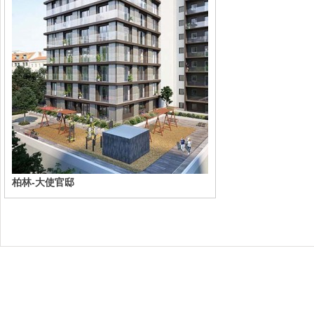
柏林-大使官邸