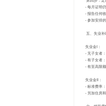
第四步：定
- 每月证明
- 报告任何
- 参加安排
五、失业补
失业金I：
- 无子女者
- 有子女者
- 有至高限额
失业金II：
- 标准费率：
- 另加住房