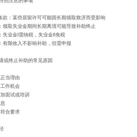
特别注意的事项
负担条款：某些居留许可可能因长期领取救济而受影响
影响：领取失业金期间长期离境可能导致补助终止
响：失业金I需纳税，失业金II免税
作：有限收入不影响补助，但需申报
请或终止补助的常见原因
无正当理由
的工作机会
参加面试或培训
信息
不符合要求
径