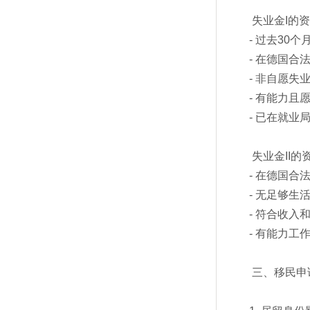
失业金I的
- 过去30
- 在德国合
- 非自愿失
- 有能力且
- 已在就业
失业金II的
- 在德国合
- 无足够生
- 符合收入
- 有能力工
三、移民申