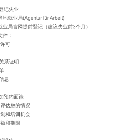
登记失业
就业局(Agentur für Arbeit)
过就业局官网提前登记（建议失业前3个月）
下文件：
留许可
佣关系证明
单
信息
加预约面谈
将评估您的情况
计划和培训机会
金额和期限