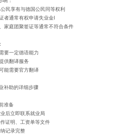
份影响：
EA公民享有与德国公民同等权利
签证者通常有权申请失业金I
证、家庭团聚签证等通常不符合条件
：
程需要一定德语能力
可提供翻译服务
件可能需要官方翻译
业补助的详细步骤
前准备
失业后立即联系就业局
工作证明、工资单等文件
缴纳记录完整