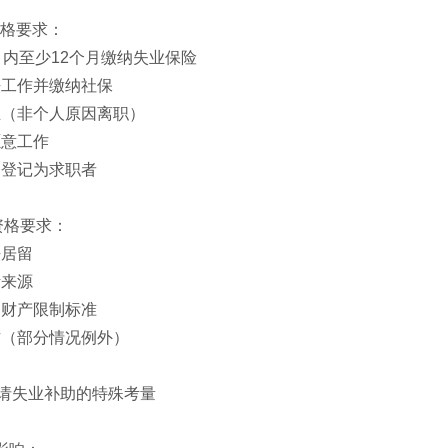
资格要求：
个月内至少12个月缴纳失业保险
法工作并缴纳社保
业（非个人原因离职）
愿意工作
局登记为求职者
资格要求：
法居留
活来源
和财产限制标准
作（部分情况例外）
请失业补助的特殊考量