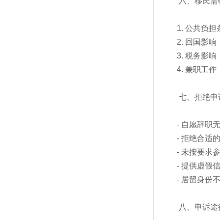
六、移民需
1. 公共
2. 回国
3. 税务影
4. 兼职工
七、拒绝申
- 自愿辞职
- 拒绝合适
- 未按要求
- 提供虚假
- 居留身份
八、申诉途