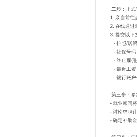
二步：正式
1. 亲自前往当地
2. 在线通
3. 提交以
- 护照/居
- 社保号码
- 终止雇
- 最近工资
- 银行账户
第三步：参
- 就业顾问
- 讨论求职
- 确定补助