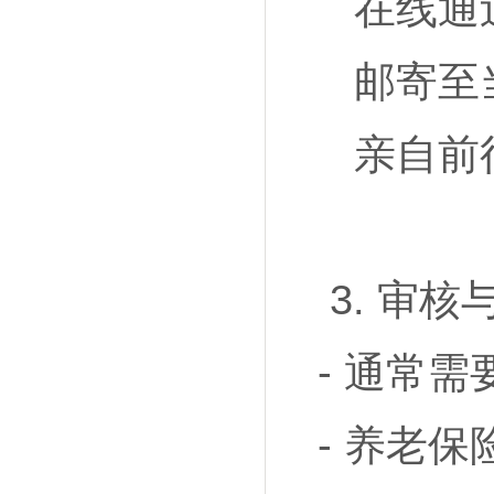
在线通
邮寄至
亲自前
3. 审核
- 通常需
- 养老