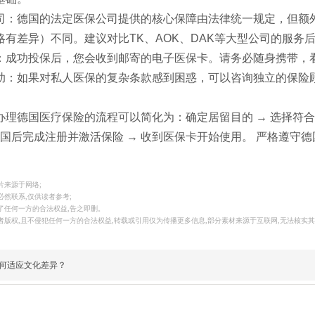
司：德国的法定医保公司提供的核心保障由法律统一规定，但额
略有差异）不同。建议对比TK、AOK、DAK等大型公司的服务
：成功投保后，您会收到邮寄的电子医保卡。请务必随身携带，
：如果对私人医保的复杂条款感到困惑，可以咨询独立的保险顾问（Ver
。
办理德国医疗保险的流程可以简化为：确定居留目的 → 选择符合
达德国后完成注册并激活保险 → 收到医保卡开始使用。 严格遵
片来源于网络;
必然联系,仅供读者参考;
犯了任何一方的合法权益,告之即删。
作者版权,且不侵犯任何一方的合法权益,转载或引用仅为传播更多信息,部分素材来源于互联网,无法核实其
何适应文化差异？