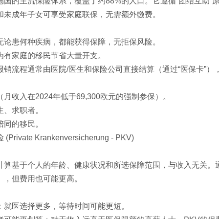
德国的主流保险体系，覆盖了约88%的人口。它遵循“团结互助
和未成年子女可享受家庭联保，无需额外缴费。
无论患何种疾病，都能获得保障，无拒保风险。
为有家庭的移民节省大量开支。
报销流程通常由医院/医生和保险公司直接结算（通过“医保卡”）
月收入在2024年低于69,300欧元的强制参保）。
生、求职者。
陪同的移民。
ivate Krankenversicherung - PKV)
计算基于个人的年龄、健康状况和所选保障范围，与收入无关。
），但费用也可能更高。
：就医选择更多，等待时间可能更短。