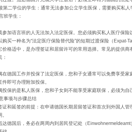
或读第二学位的学生：通常无法参加公立学生医保，需要购买私人
语言班学生：
或参加语言班的人无法加入法定医保。您必须购买私人医疗保险
购买一种名为“法定医疗保险替代险”的短期过渡保险（Expat-T
格适中，是办理签证和居留许可的常用选择。常见的提供商有DR-Wal
民：
偶在德国工作并投保了法定医保，您和子女通常可以免费享受家
证件即可办理附加投保。
偶投保的是私人医保，您和子女则不能享受家庭联保，必须为自
注意事项与步骤总结
证和延签的前提：在申请德国长期居留签证和首次到外国人管理局（Au
明。
达德国后，务必在两周内到居民登记处（Einwohnermeldeam
基础。