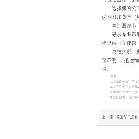
选择保险公
保费附加费率（
拿到医保卡
寻求专业帮助
求提供中立建议
总结来说，
险证明 → 抵
障。
声明:
1.文章部分文字与图
2.文字和图片之间无
3.本文如无意中侵
4.我们致力于保护
上一篇
德国移民后如