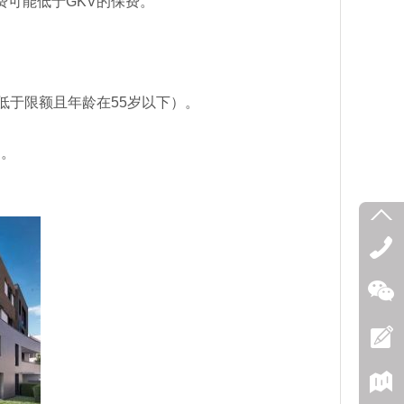
费可能低于GKV的保费。
低于限额且年龄在55岁以下）。
）。