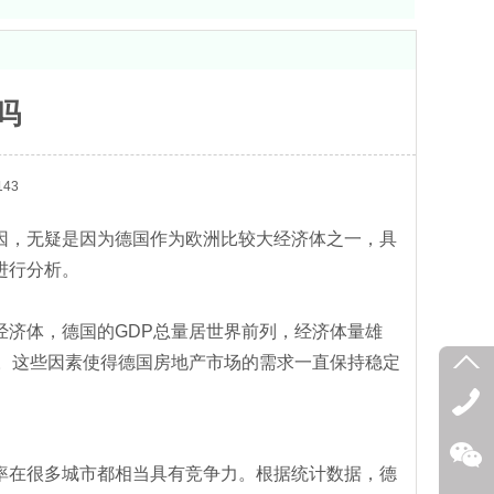
吗
43
因，无疑是因为德国作为欧洲比较大经济体之一，具
进行分析。
经济体，德国的GDP总量居世界前列，经济体量雄
定。这些因素使得德国房地产市场的需求一直保持稳定
率在很多城市都相当具有竞争力。根据统计数据，德