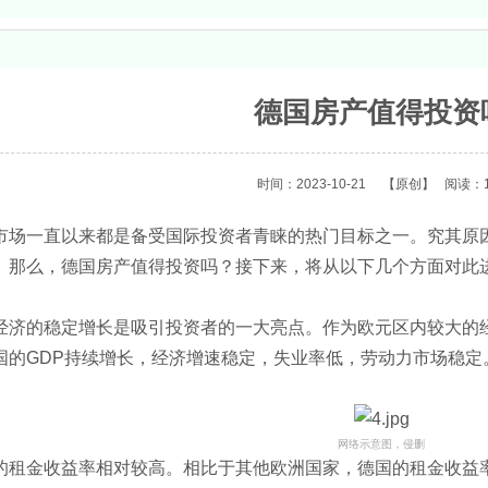
德国房产值得投资
时间：2023-10-21
【原创】
阅读：1
市场一直以来都是备受国际投资者青睐的热门目标之一。究其原
。那么，德国房产值得投资吗？接下来，将从以下几个方面对此
经济的稳定增长是吸引投资者的一大亮点。作为欧元区内较大的
国的GDP持续增长，经济增速稳定，失业率低，劳动力市场稳
网络示意图，侵删
的租金收益率相对较高。相比于其他欧洲国家，德国的租金收益