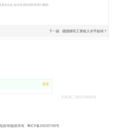
其真实出处,如涉及侵权请联系我们删除;
下一篇
德国移民工资收入水平如何？
更多
扫客服二维码详细咨询
欢迎来电咨询!版权所有.
粤ICP备20035708号