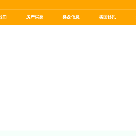
我们
房产买卖
楼盘信息
德国移民