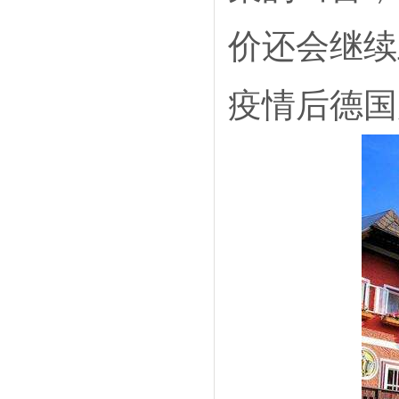
价还会继续
疫情后德国