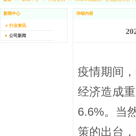
新闻中心
详细内容
行业资讯
2
公司新闻
疫情期间，
经济造成重
6.6%。
策的出台，