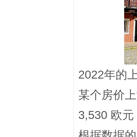
2022年的
某个房价上
3,530 
根据数据的