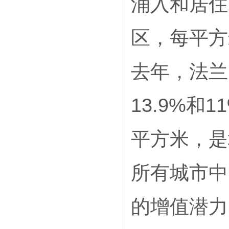
涌入和居住
区，每平方
去年，法兰
13.9%和
平方米，是
所有城市中
的增值潜力