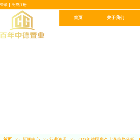
登录
|
免费注册
首页
关于我们
首页
>>
新闻中心
>>
行业资讯
>>
2022年德国房产上涨趋势分析