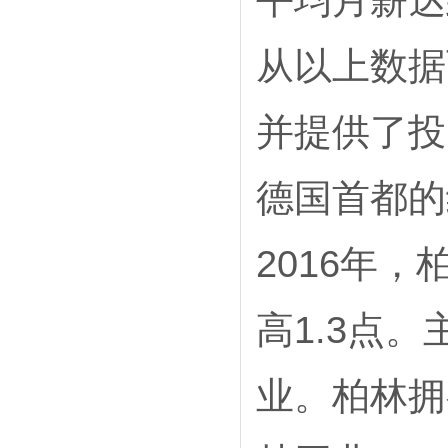
从以上数据
并提供了投
德国首都的
2016年
高1.3点
业。柏林拥