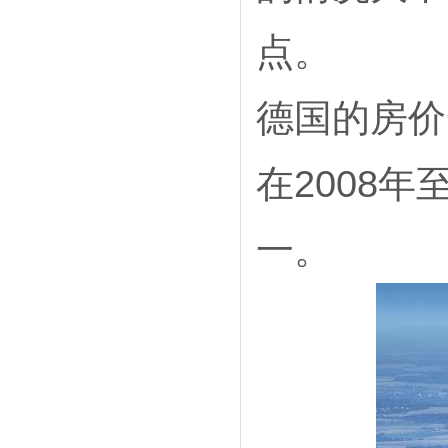
点。
德国的房价
在2008
一。