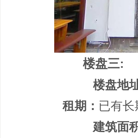
楼盘三:
楼盘地
租期：
已有长
建筑面