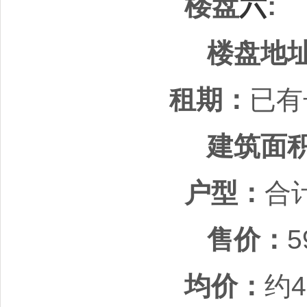
六
楼盘
:
楼盘地
租期：
已有
建筑面
户型：
合
售价：
均价：
约4