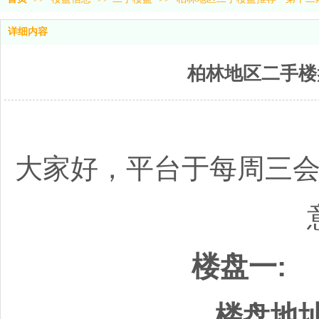
详细内容
柏林地区二手楼盘推
大家好，平台于每周三
楼盘一:
楼盘地