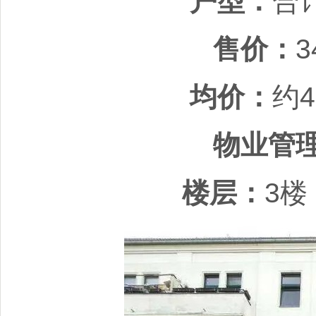
户型：
合
售价：
均价：
约4
物业管
楼层
：
3楼