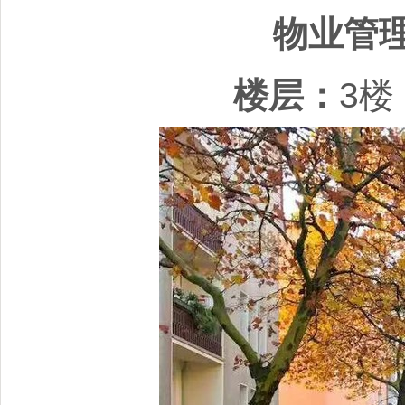
物业管
楼层
：
3楼