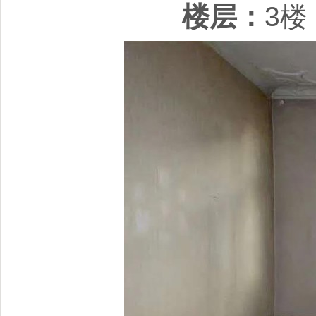
楼层
：
3楼