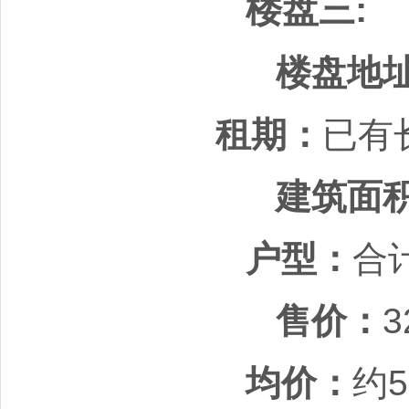
楼盘三:
楼盘地
租期：
已有
建筑面
户型：
合
售价：
均价：
约5