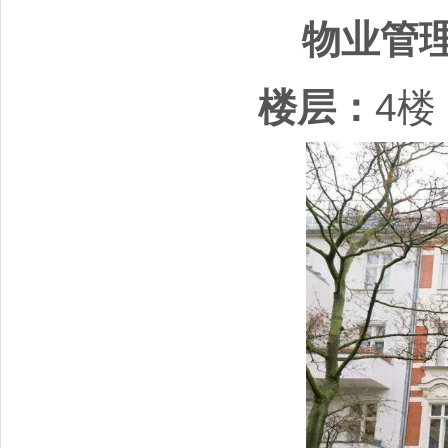
物业管
楼层
：
4楼