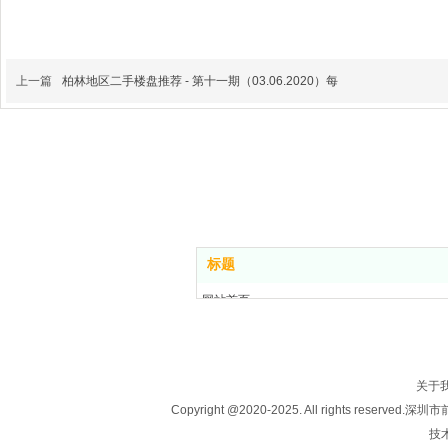
上一篇
柏林地区二手楼盘推荐 - 第十一期（03.06.2020）每
标题
网站首页
关于我们
房产买卖
楼盘信息
关于
投资移民
Copyright @2020-2025. All rights
法律咨询
技术
新闻中心