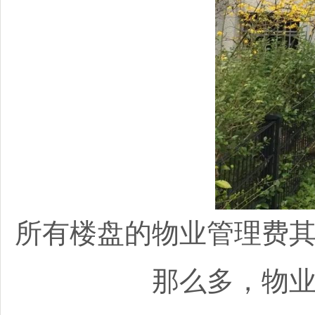
所有楼盘的物业管理费
那么多，物