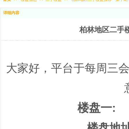
详细内容
柏林地区二手楼盘
大家好，平台于每周三
楼盘一:
楼盘地